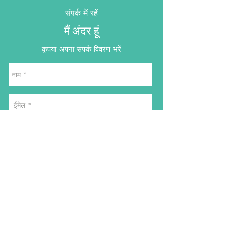
संपर्क में रहें
मैं अंदर हूूं
कृपया अपना संपर्क विवरण भरें
Send